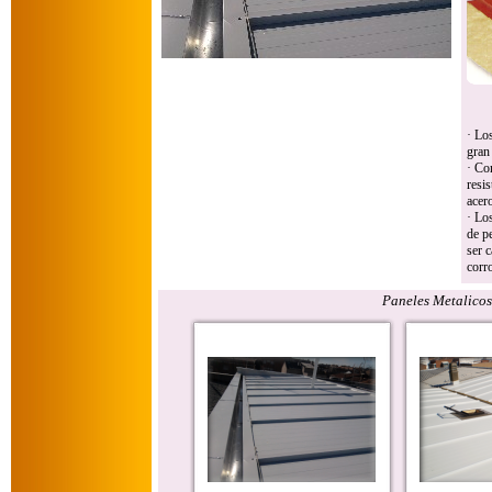
· Lo
gran
· Co
resis
acer
· Lo
de p
ser 
corro
Paneles Metalico